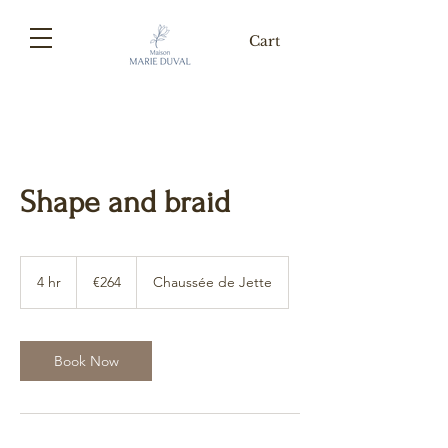
Cart
Shape and braid
264
euros
4 hr
4
€264
Chaussée de Jette
h
r
Book Now