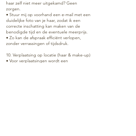
haar zelf niet meer uitgekamd? Geen
zorgen.
• Stuur mij op voorhand een e-mail met een
duidelijke foto van je haar, zodat ik een
correcte inschatting kan maken van de
benodigde tijd en de eventuele meerprijs.
• Zo kan de afspraak efficiënt verlopen,
zonder verrassingen of tijdsdruk.
10. Verplaatsing op locatie (haar & make-up)
• Voor verplaatsingen wordt een
kilometervergoeding van €0,42/km
aangerekend vanaf postcode 1090 Jette
(correcte postcode?).
• Verplaatsingen zijn enkel mogelijk vanaf
een minimum boekingswaarde van €300
(exclusief verplaatsingskosten).
• Eventuele parkeerkosten zijn ten laste van
de klant.
• Verplaatsingen buiten België worden
afzonderlijk besproken en schriftelijk
bevestigd.