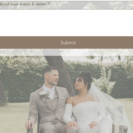
 about your event & vision:
*
Submit