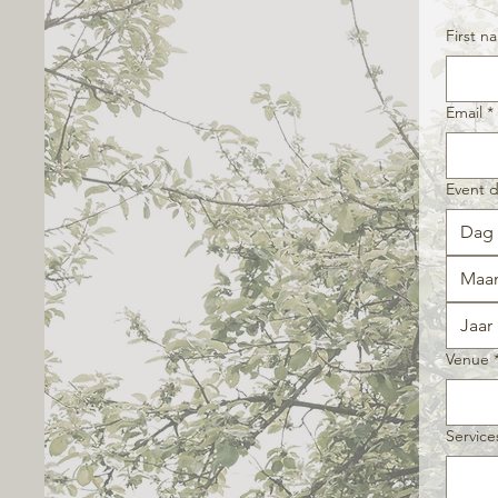
First n
Email
*
Event 
Maa
Venue
Servic