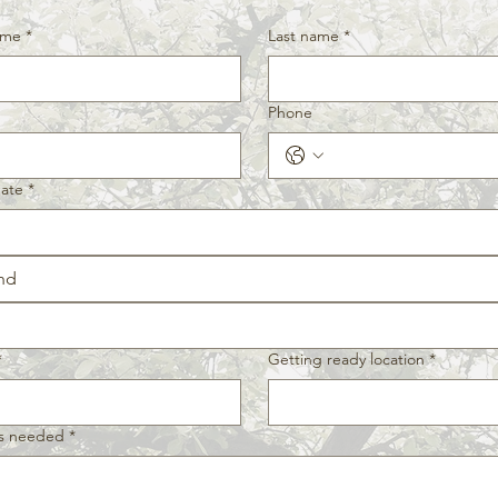
ame
*
Last name
*
Phone
date
*
nd
*
Getting ready location
*
es needed
*