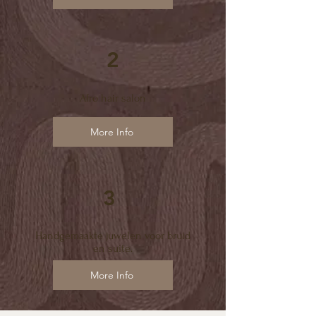
2
Afro hair salon
More Info
3
Handgemaakte juwelen voor bruid
en suite.
More Info