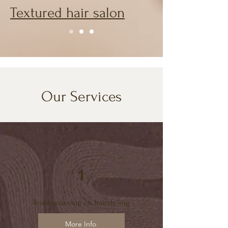
Textured hair salon
Our Services
1
Bruidsmake-up en hairstyling
More Info