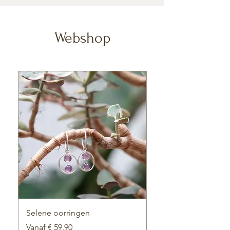
Webshop
Selene oorringen
Samsara ring
Verkoopprijs
Verkoopprijs
Vanaf
€ 59,90
Vanaf